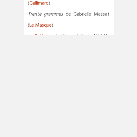
(
Gallimard
)
Trente grammes
de Gabrielle Massat
(
Le Masque
)
La Patience de l’immortelle
de Michèle
Pedinielli (
Éditions de l’Aube
)
PRIX DES LECTEURS
,
QUAIS DU POLAR
Navigation
PREVIOUS POST
de
Previous
Deux minutes polar, insulaire
l’article
post:
NEXT POST