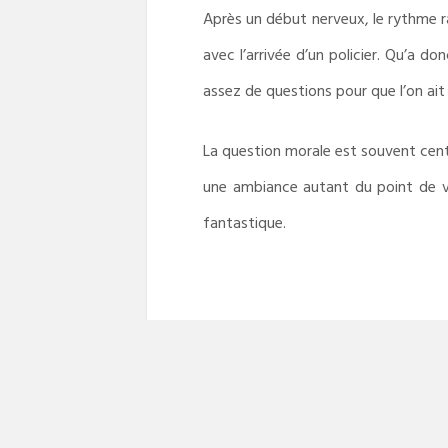
Après un début nerveux, le rythme ral
avec l’arrivée d’un policier. Qu’a d
assez de questions pour que l’on ait 
La question morale est souvent centr
une ambiance autant du point de 
fantastique.
Kimi no Knife
nouvelle édition en 1