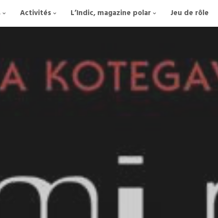
s
Activités
L’Indic, magazine polar
Jeu de rôle