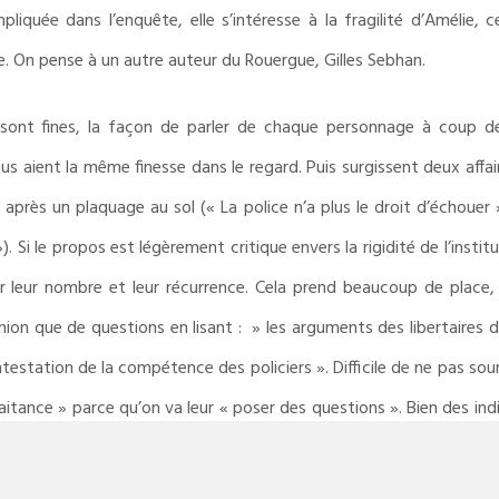
pliquée dans l’enquête, elle s’intéresse à la fragilité d’Amélie, 
me. On pense à un autre auteur du Rouergue, Gilles Sebhan.
 sont fines, la façon de parler de chaque personnage à coup de 
us aient la même finesse dans le regard. Puis surgissent deux affai
après un plaquage au sol (« La police n’a plus le droit d’échouer »)
»). Si le propos est légèrement critique envers la rigidité de l’inst
leur nombre et leur récurrence. Cela prend beaucoup de place, 
pinion que de questions en lisant : » les arguments des libertaire
estation de la compétence des policiers ». Difficile de ne pas souri
aitance » parce qu’on va leur « poser des questions ». Bien des indi
reur, doivent être exemplaire au risque de subir la condamnation de le
itique, sa lecture l’est aussi.