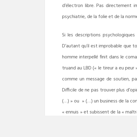
d’électron libre. Pas directement im
psychiatrie, de la folie et de la nor
Si les descriptions psychologiques
D’autant qu’il est improbable que to
homme interpellé finit dans le coma 
truand au LBD (« le tireur a eu peur 
comme un message de soutien, par 
Difficile de ne pas trouver plus d’o
(…) » ou » (…) un business de la cont
« ennuis » et subissent de la « maltr
mal formés, n’ont pas le droit à l’er
juste en disant que si le polar est pol