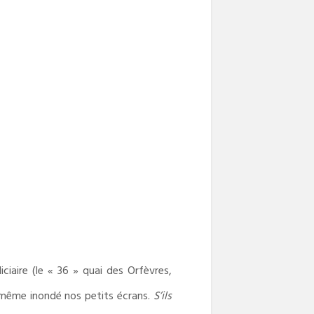
iciaire (le « 36 » quai des Orfèvres,
t même inondé nos petits écrans.
S’ils