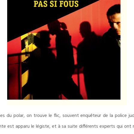
es du polar, on trouve le flic, souvent enquêteur de la police jud
ite est apparu le légiste, et à sa suite différents experts qui on