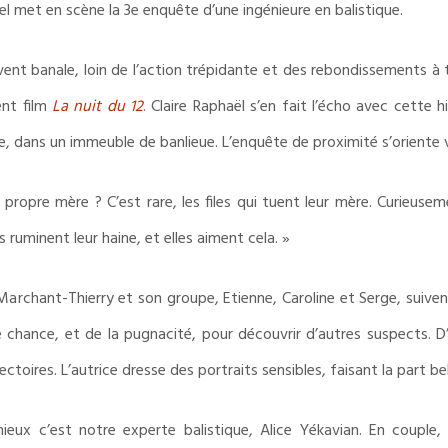
el met en scène la 3e enquête d’une ingénieure en balistique.
vent banale, loin de l’action trépidante et des rebondissements à
ent film
La nuit du 12
. Claire Raphaël s’en fait l’écho avec cette h
e, dans un immeuble de banlieue. L’enquête de proximité s’oriente ve
 propre mère ? C’est rare, les files qui tuent leur mère. Curieusem
s ruminent leur haine, et elles aiment cela. »
rchant-Thierry et son groupe, Etienne, Caroline et Serge, suivent
de chance, et de la pugnacité, pour découvrir d’autres suspects. D’
ctoires. L’autrice dresse des portraits sensibles, faisant la part bel
mieux c’est notre experte balistique, Alice Yékavian. En couple,