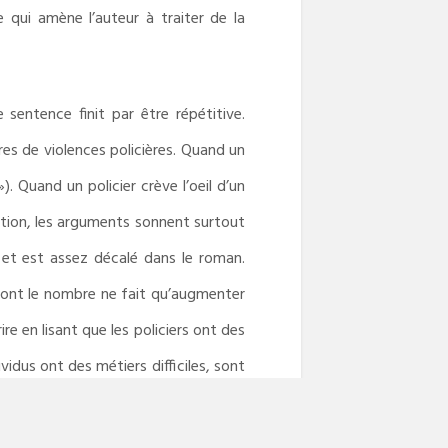
ce qui amène l’auteur à traiter de la
sentence finit par être répétitive.
res de violences policières. Quand un
. Quand un policier crève l’oeil d’un
itution, les arguments sonnent surtout
et est assez décalé dans le roman.
s dont le nombre ne fait qu’augmenter
re en lisant que les policiers ont des
vidus ont des métiers difficiles, sont
ur hiérarchie, ou de la loi. Finissons