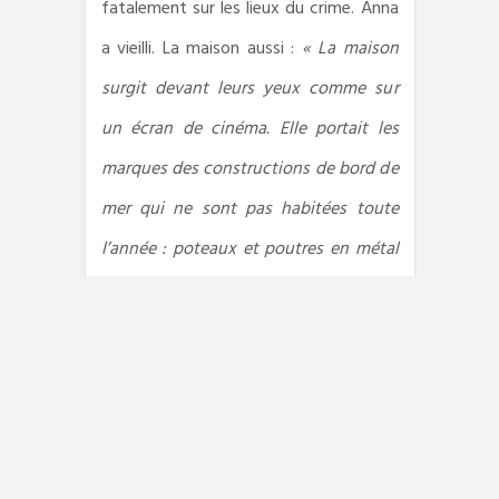
fatalement sur les lieux du crime. Anna
a vieilli. La maison aussi :
« La maison
surgit devant leurs yeux comme sur
un écran de cinéma. Elle portait les
marques des constructions de bord de
mer qui ne sont pas habitées toute
l’année : poteaux et poutres en métal
piqués par la rouille, baies vitrées
rendues opaques par le vent salé,
sable accumulé sur la façade… »
Les fans de la série des
Saisons
meurtrières
(
Rouge abattoir, Vert