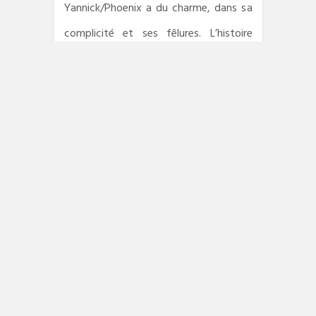
Yannick/Phoenix a du charme, dans sa
complicité et ses fêlures. L’histoire
n’aurait rien perdu à être moins
rocambolesque et chargée en
péripéties. Mais son ton et son rythme
donnent au lecteur la sensation de
faire partie de l’aventure. Sans compter
la présence de quelques peintres et
œuvres pour parfaire vos
connaissances.
Caroline de Benedetti