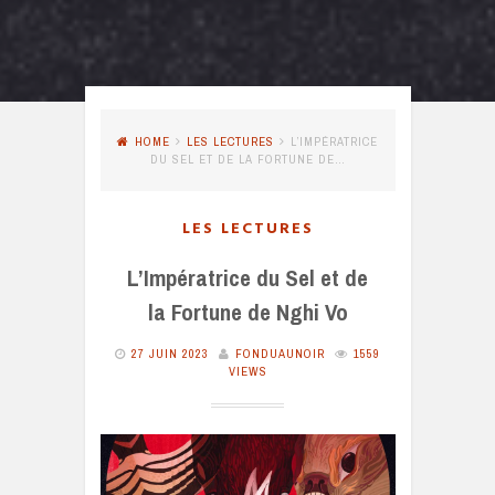
HOME
LES LECTURES
L’IMPÉRATRICE
DU SEL ET DE LA FORTUNE DE…
LES LECTURES
L’Impératrice du Sel et de
la Fortune de Nghi Vo
27 JUIN 2023
FONDUAUNOIR
1559
VIEWS