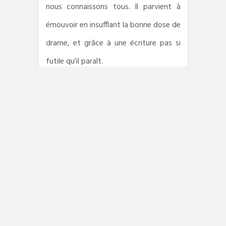
nous connaissons tous. Il parvient à
émouvoir en insufflant la bonne dose de
drame, et grâce à une écriture pas si
futile qu’il paraît.
La fin d’un
whodunit
s’avère souvent
abracadabrante. Si vous tentez de
remonter l’intrigue, l’invraisemblable
apparaît, mais ce défaut fait partie du
genre. Peut-être même son charme ?
Vous souvenez-vous de la fin dans
Ils
étaient dix
? (Re)lisez-le, vous verrez…
Le roman de Benjamin Stevenson