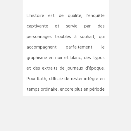
L’histoire est de qualité, l’enquête
captivante et servie par des
personnages troubles à souhait, qui
accompagnent parfaitement le
graphisme en noir et blanc, des typos
et des extraits de journaux d’époque.
Pour Rath, difficile de rester intègre en
temps ordinaire, encore plus en période
pré-fasciste. Voilà une excellente
adaptation de
Poisson mouillé
sous le
titre
Babylon Berlin
, qui est aussi celui