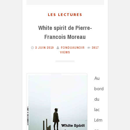
LES LECTURES
White spirit de Pierre-
Francois Moreau
3 JUIN 2019
FONDUAUNOIR
3917
VIEWS
Au
bord
du
lac
Lém