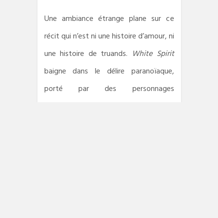
Une ambiance étrange plane sur ce
récit qui n’est ni une histoire d’amour, ni
une histoire de truands.
White Spirit
baigne dans le délire paranoïaque,
porté par des personnages
fantasmatiques. Destiny la soeur
fantôme, un producteur qui n’existe
qu’au téléphone, des policiers suisses
presque bienveillants, et un mystérieux
hommes d’affaires. Tous sont
hautement cinématographiques.
D’ailleurs Tarantino conviendrait à la