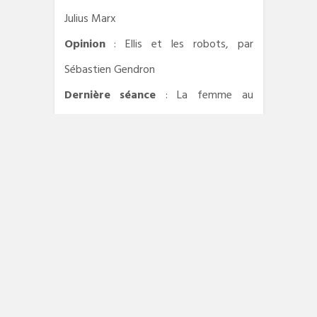
Julius Marx
Opinion
: Ellis et les robots, par
Sébastien Gendron
Dernière séance
: La femme au
gardénia par Julius Marx / Johnny s’en
va-t-en guerre par Christian
Champetier
Scoop
: Iron Sky par David Sferruzza
La musique adoucit les moeurs
:
Ingrid Astier par Emeric Cloche
Comparution immédiate
Agenda