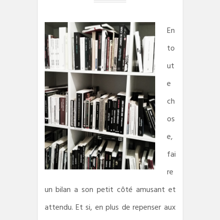
En
to
ut
e
ch
os
e,
fai
re
un bilan a son petit côté amusant et
attendu. Et si, en plus de repenser aux