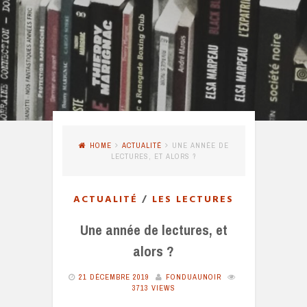
HOME
ACTUALITÉ
UNE ANNÉE DE
LECTURES, ET ALORS ?
ACTUALITÉ
/
LES LECTURES
Une année de lectures, et
alors ?
21 DÉCEMBRE 2019
FONDUAUNOIR
3713 VIEWS