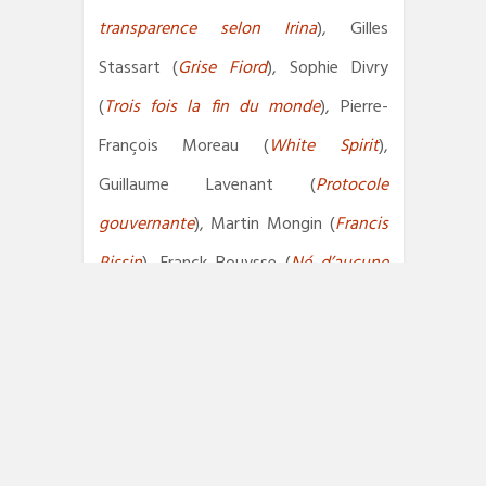
transparence selon Irina
), Gilles
Stassart (
Grise Fiord
), Sophie Divry
(
Trois fois la fin du monde
), Pierre-
François Moreau (
White Spirit
),
Guillaume Lavenant (
Protocole
gouvernante
), Martin Mongin (
Francis
Rissin
), Franck Bouysse (
Né d’aucune
femme
) et Pascal Dessaint (
L’horizon
qui nous manque
).
Côté romans étrangers, les histoires de
Dmitri Gloukhovski (
Texto
), Grazyna
Plebanek (
Furie
), Magdalena Parys (
Le