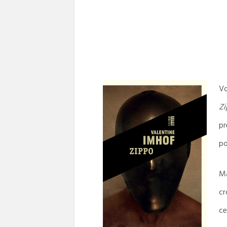
Vo
Zi
pr
po
Ma
cr
ce