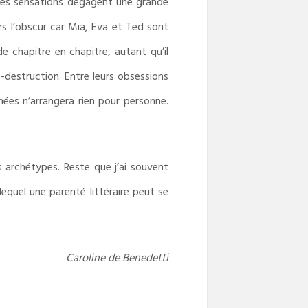
t les sensations dégagent une grande
rs l’obscur car Mia, Eva et Ted sont
e chapitre en chapitre, autant qu’il
o-destruction. Entre leurs obsessions
ées n’arrangera rien pour personne.
archétypes. Reste que j’ai souvent
equel une parenté littéraire peut se
Caroline de Benedetti