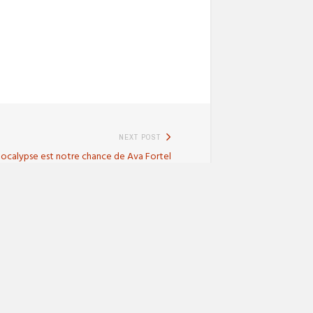
NEXT POST
Next
pocalypse est notre chance de Ava Fortel
post: