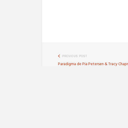
Navigation
PREVIOUS POST
Previous
Paradigma de Pia Petersen & Tracy Cha
de
post:
l’article