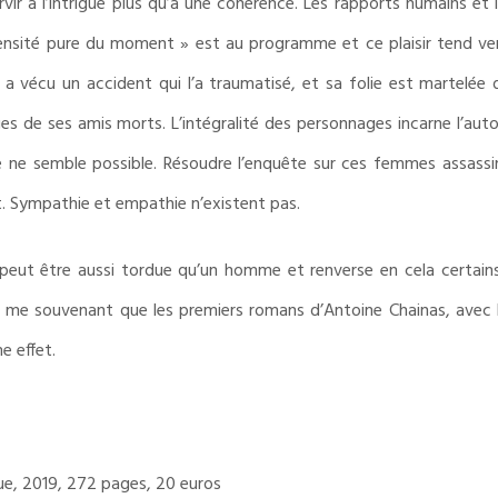
rvir à l’intrigue plus qu’à une cohérence. Les rapports humains e
’intensité pure du moment » est au programme et ce plaisir tend ve
 a vécu un accident qui l’a traumatisé, et sa folie est martelée d
ges de ses amis morts. L’intégralité des personnages incarne l’aut
e ne semble possible. Résoudre l’enquête sur ces femmes assassin
t. Sympathie et empathie n’existent pas.
t être aussi tordue qu’un homme et renverse en cela certains 
en me souvenant que les premiers romans d’Antoine Chainas, avec l
e effet.
ue, 2019, 272 pages, 20 euros