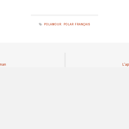
POLAMOUR
,
POLAR FRANÇAIS
pman
L’a
About
fonduaunoir