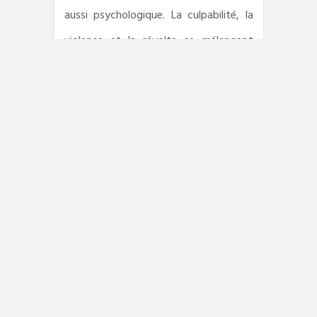
aussi psychologique. La culpabilité, la
violence et la révolte se mélangent
dans l’esprit de chacun. Qu’en
ressortira-t-il ? En voulant venger la
mort de son fils, Mimi suit le chemin de
sa propre responsabilité. Tout mafieux
qu’il est. La monstruosité apparaît et
l’auteur lui règle son compte. Parfois,
un semblant de justice semble possible.
Uniquement dans la littérature ?
Caroline de Benedetti