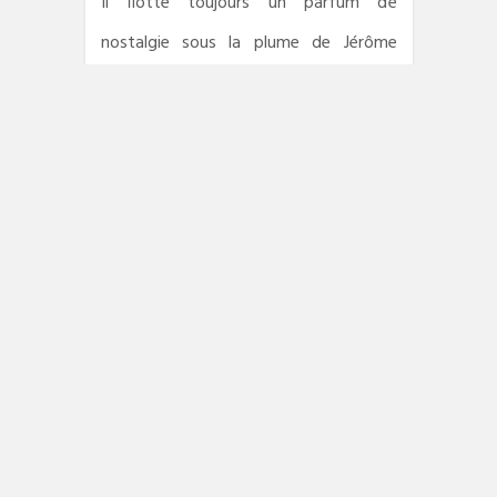
Il flotte toujours un parfum de
nostalgie sous la plume de Jérôme
Leroy. Sans doute pour cette raison,
ses romans – y compris pour
la
jeunesse
– se tournent de plus en plus
vers l’utopie et la dystopie.
Vivonne
montre un monde en train de sombrer
dans une apocalypse écologique face à
laquelle beaucoup ne veulent qu’une
chose : disparaître.
Il y a ceci de commun dans les romans
de Cloé Mehdi et Jérôme Leroy : leurs