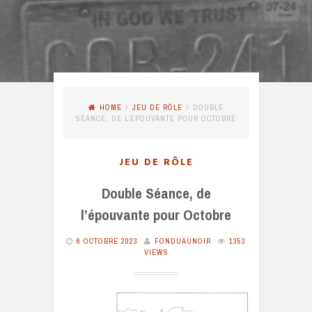
HOME
JEU DE RÔLE
DOUBLE
SÉANCE, DE L’ÉPOUVANTE POUR OCTOBRE
JEU DE RÔLE
Double Séance, de
l’épouvante pour Octobre
6 OCTOBRE 2023
FONDUAUNOIR
1353
VIEWS