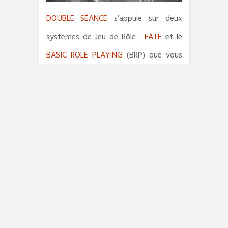
DOUBLE SÉANCE
s’appuie sur deux
systèmes de Jeu de Rôle :
FATE
et le
BASIC ROLE PLAYING
(BRP) que vous
pouvez trouver en PDF légalement et
gratuitement sur la toile. Mais vous
pouvez tout aussi bien adapter ces
scénarios à votre système de jeu
favori. Ce qui compte ici c’est l’histoire.
Les éléments narratifs sont
prépondérants par rapport aux règles
de simulation. C’est pour cela que nous
avons choisi FATE, qui mélange