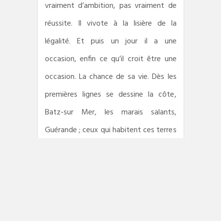
vraiment d’ambition, pas vraiment de
réussite. Il vivote à la lisière de la
légalité. Et puis un jour il a une
occasion, enfin ce qu’il croit être une
occasion. La chance de sa vie. Dès les
premières lignes se dessine la côte,
Batz-sur Mer, les marais salants,
Guérande ; ceux qui habitent ces terres
à l’année et les autres qui ne viennent
que pour les vacances.
Marnages
est un roman noir
psychologique, mais pas