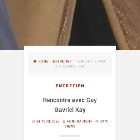
HOME
ENTRETIEN
RENCONTRE AVEC
GUY GAVRIEL KAY
ENTRETIEN
Rencontre avec Guy
Gavriel Kay
24 AVRIL 2025
FONDUAUNOIR
2375
VIEWS