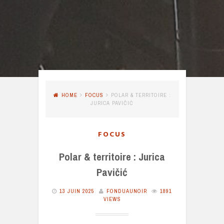
HOME
FOCUS
POLAR & TERRITOIRE :
JURICA PAVIČIĆ
FOCUS
Polar & territoire : Jurica
Pavičić
13 JUIN 2025
FONDUAUNOIR
1891
VIEWS