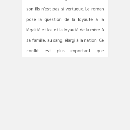
son fils n’est pas si vertueux. Le roman
pose la question de la loyauté à la
légalité et loi, et la loyauté de la mère à
sa famille, au sang, élargi à la nation. Ce
conflit est plus important que
l’idéologie dans la société croate. Il l’a
divisée. » L’auteur illustre cette
question par le « blood on blood » de la
chanson de Springsteen
Highway
Patrolman
, l’histoire d’un shérif qui doit
arrêter son frère.