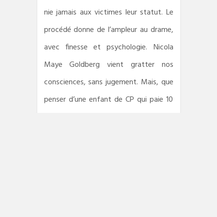
nie jamais aux victimes leur statut. Le
procédé donne de l’ampleur au drame,
avec finesse et psychologie. Nicola
Maye Goldberg vient gratter nos
consciences, sans jugement. Mais, que
penser d’une enfant de CP qui paie 10
centimes ses camarades de classe
contre leurs dents de lait ?
« Il est plus facile de prétendre que les
gens méritent les choses terribles qui
leur arrivent. » Nicola Maye Goldberg
vient gratter nos consciences, sans