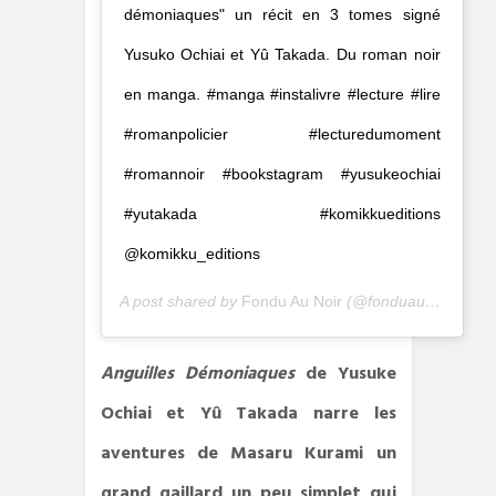
démoniaques" un récit en 3 tomes signé
Yusuko Ochiai et Yû Takada. Du roman noir
en manga. #manga #instalivre #lecture #lire
#romanpolicier #lecturedumoment
#romannoir #bookstagram #yusukeochiai
#yutakada #komikkueditions
@komikku_editions
A post shared by
Fondu Au Noir
(@fonduaunoir_lindic) on
Anguilles Démoniaques
de Yusuke
Ochiai et Yû Takada
narre les
aventures de Masaru Kurami un
grand gaillard un peu simplet qui