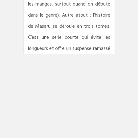
les mangas, surtout quand on débute
dans le genre). Autre atout : l’histoire
de Masaru se déroule en trois tomes.
C’est une série courte qui évite les
longueurs et offre un suspense ramassé
sans rebondissements superflus.
Pour les amatrices et les amateurs de
polar sachez que l’on retrouve chez
Masaru quelque chose du narrateur
d’
Une femme d’enfer
de Jim Thompson
et des ambiances pouvant rappeler
Rue Barbare
de David Goodis ; les