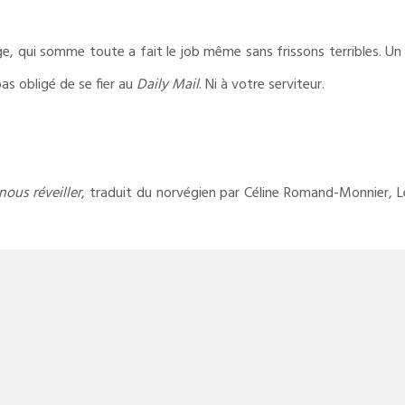
ge, qui somme toute a fait le job même sans frissons terribles. U
pas obligé de se fier au
Daily Mail
. Ni à votre serviteur.
nous réveiller
, traduit du norvégien par Céline Romand-Monnier, L
HEINE BAKKEID
,
POLAR NORDIQUE