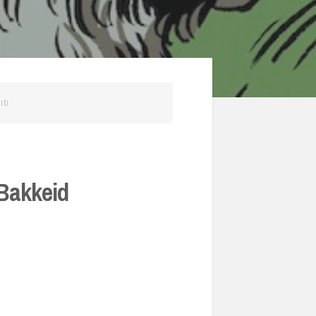
ID
 Bakkeid