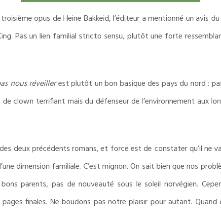
 troisième opus de Heine Bakkeid, l’éditeur a mentionné un avis d
ing. Pas un lien familial stricto sensu, plutôt une forte ressembl
as nous réveiller
est plutôt un bon basique des pays du nord : pa
s de clown terrifiant mais du défenseur de l’environnement aux lo
 des deux précédents romans, et force est de constater qu’il ne v
ci d’une dimension familiale. C’est mignon. On sait bien que nos p
 bons parents, pas de nouveauté sous le soleil norvégien. Cepen
 pages finales. Ne boudons pas notre plaisir pour autant. Quand 