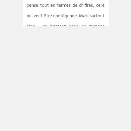
pense tout en termes de chiffres, celle
qui veut être une légende. Mais surtout
elles « se battent pour les mondes
qu’elles se sont construits. »
« Rose Muller boxe comme une
bétonnière qui déchargerait son
contenu pour couler les fondations
d’un immeuble, se dit Izzy Lang. »
On a très envie de parler d’uppercut au
sujet de ce roman, ce qui est aussi
facile que de qualifier un western de