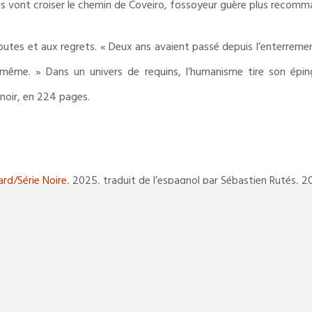
us vont croiser le chemin de Coveiro, fossoyeur guère plus recomm
utes et aux regrets. « Deux ans avaient passé depuis l’enterreme
même. » Dans un univers de requins, l’humanisme tire son épin
 noir, en 224 pages.
ard/Série Noire
, 2025, traduit de l’espagnol par Sébastien Rutés, 2
CHRONIQUE POLAR
,
POLAR ESPAGNOL