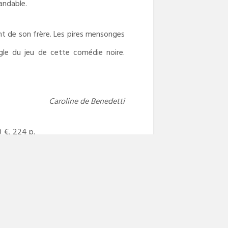
andable.
nt de son frère. Les pires mensonges
gle du jeu de cette comédie noire.
Caroline de Benedetti
0 €, 224 p.