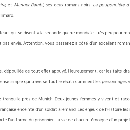
ire
, et
Manger Bambi
, ses deux romans noirs.
La pouponnière d
llimard.
teurs qui se disent « la seconde guerre mondiale, très peu pour moi 
 pas envie. Attention, vous passeriez à côté d’un excellent roman
re, dépouillée de tout effet appuyé. Heureusement, car les faits dr
pense simple qui traverse tout le récit : comment les personnages vo
e tranquille près de Munich. Deux jeunes femmes y vivent et raco
ançaise enceinte d’un soldat allemand. Les enjeux de l’Histoire les 
rte l’uniforme du prisonnier. La vie de chacun témoigne d’un proje