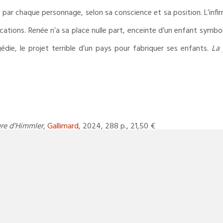
par chaque personnage, selon sa conscience et sa position. L’infi
ications. Renée n’a sa place nulle part, enceinte d’un enfant symbol
die, le projet terrible d’un pays pour fabriquer ses enfants.
La
re d’Himmler
,
Gallimard
, 2024, 288 p., 21,50 €
AUTRICES
,
CHRONIQUE
,
LITTÉRATURE FRANÇAISE